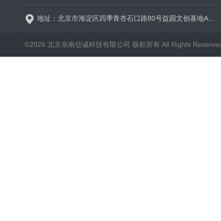
地址：北京市海淀区四季青杏石口路80号益园文创基地A区A6号楼东侧四层
©2026 北京东南信诚科技有限公司 版权所有 All Rights Reserve