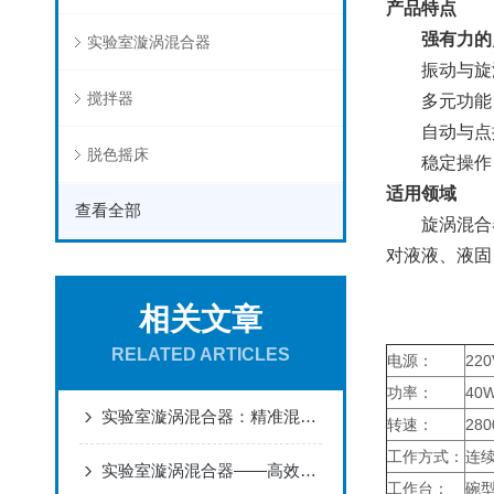
产品特点
强有力的点
实验室漩涡混合器
振动与旋涡
搅拌器
多元功能：
自动与点振
脱色摇床
稳定操作：
适用领域
查看全部
旋涡混合器
对液液、液固
相关文章
RELATED ARTICLES
电源：
220
功率：
40
实验室漩涡混合器：精准混合的“魔法师”
转速：
28
工作方式：
连
实验室漩涡混合器——高效混合的市场宠儿
工作台：
碗