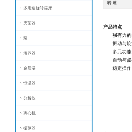
转 速
多用途旋转摇床
灭菌器
产品特点
强有力的点
泵
振动与旋涡
多元功能：
培养器
自动与点振
金属浴
稳定操作：
恒温器
分析仪
离心机
振荡器