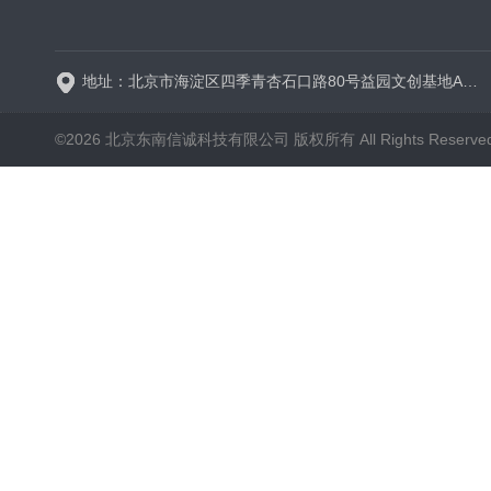
BT600-2J保定兰格
地址：北京市海淀区四季青杏石口路80号益园文创基地A区A6号楼东侧四层
©2026 北京东南信诚科技有限公司 版权所有 All Rights Reserve