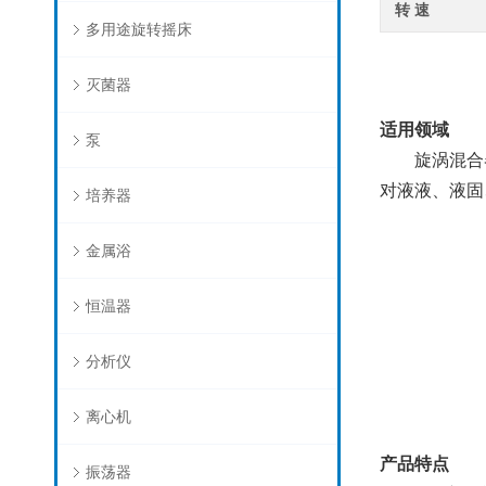
转 速
多用途旋转摇床
灭菌器
适用领域
泵
旋涡混合器
对液液、液固
培养器
金属浴
恒温器
分析仪
离心机
产品特点
振荡器