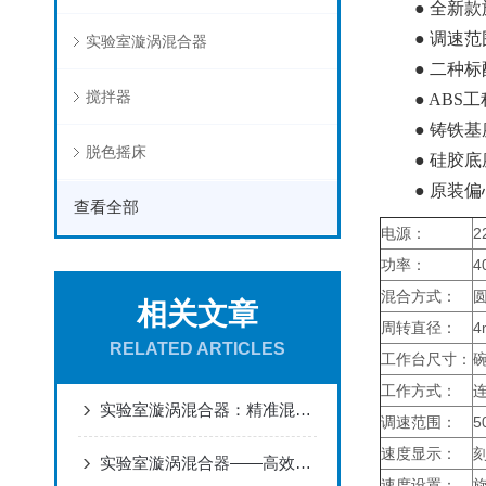
● 全新款旋
● 调速范
实验室漩涡混合器
● 二种标
搅拌器
● ABS工
● 铸铁基
脱色摇床
● 硅胶底
● 原装偏
查看全部
电源：
2
功率：
4
混合方式：
相关文章
周转直径：
4
RELATED ARTICLES
工作台尺寸：
碗
工作方式：
实验室漩涡混合器：精准混合的“魔法师”
调速范围：
5
速度显示：
刻
实验室漩涡混合器——高效混合的市场宠儿
速度设置：