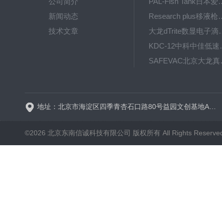
公司简介
PAL-Fish Tank日本爱拓
新闻动态
Research plus移液枪艾
技术文章
大龙dTrite数显电
KDC-12中科
SAFE
BT600-2J保定兰格
地址：北京市海淀区四季青杏石口路80号益园文创基地A区A6号楼东侧四层
©2026 北京东南信诚科技有限公司 版权所有 All Rights Reserve