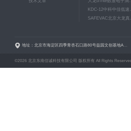
技术文章
大龙dTrite数显电
KDC-12中科
SAFE
BT600-2J保定兰格
地址：北京市海淀区四季青杏石口路80号益园文创基地A区A6号楼东侧四层
©2026 北京东南信诚科技有限公司 版权所有 All Rights Reserve