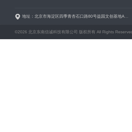
地址：北京市海淀区四季青杏石口路80号益园文创基地A区A6号楼东侧四层
©2026 北京东南信诚科技有限公司 版权所有 All Rights Reserve