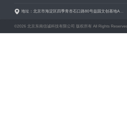
地址：北京市海淀区四季青杏石口路80号益园文创基地A区A6号楼东侧四层
©2026 北京东南信诚科技有限公司 版权所有 All Rights Reserve