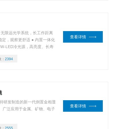
● 无限远光学系统，长工作距离
查看详情
稳定，观察更舒适 ● 内置一体化
W-LED冷光源，高亮度、长寿
数：
2394
镜
庆奥特研发制造的新一代倒置金相显
查看详情
 广泛应用于金属、矿物、电子
数：
2555