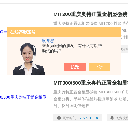
MIT200重庆奥特正置金相显微镜
重庆奥特正置金相显微镜 MIT200 性能特
学、科研等领域 ● 电子、金属材料、矿
及研究的工具 ● 规格齐全的无限远长工作
欢迎您！
光观察方式
来自局域网的朋友！有什么可以帮
更新时间：
2026-01-18
浏览次
助您的吗？
MIT300/500重庆奥特正置金相
重庆奥特正置金相显微镜 MIT300/500
金相分析、半导体硅晶片检测等领域 明场
射、反射照明供选择
更新时间：
2026-01-18
浏览次