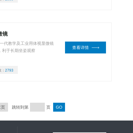
微镜
全新一代教学及工业用体视显微镜
查看详情
角，利于长期坐姿观察
数：
2793
末页
跳转到第
页