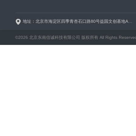
BT600-2J保定兰格
地址：北京市海淀区四季青杏石口路80号益园文创基地A区A6号楼东侧四层
©2026 北京东南信诚科技有限公司 版权所有 All Rights Reserve