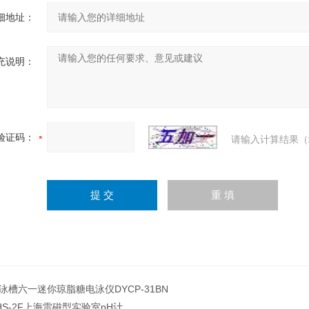
细地址：
充说明：
验证码：
请输入计算结果（
泳槽六一迷你琼脂糖电泳仪DYCP-31BN
HS-2F上海雷磁型实验室pH计