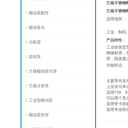
兰格不锈钢
兰格不锈钢
蠕动泵配件
适用场所：
蠕动泵头
工业、制药
产品特性：
分配器
工业快装型泵
锈钢材质，
齿轮泵
理，既美观
功能特点
兰格蠕动泵代理
主要零件采
兰格注射泵
上压块与本
适用73#、
可以两个泵
工业型蠕动泵
选用管卡的
选用专业快
蠕动泵软管