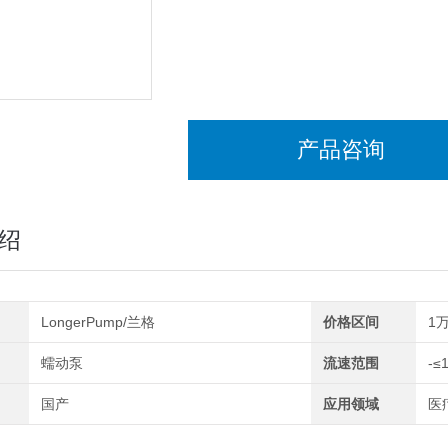
产品咨询
绍
LongerPump/兰格
价格区间
1万
蠕动泵
流速范围
-≤
国产
应用领域
医