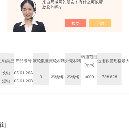
来自局域网的朋友！有什么可以帮
助您的吗？
转速范围
主轴类型
产品编号
滚轮数量
滚轮材料
外壳材料
适用软管规格
最大
(rpm)
长轴
05.01.26A
3
不锈钢
不锈钢
≤600
73# 82#
短轴
05.01.26B
询