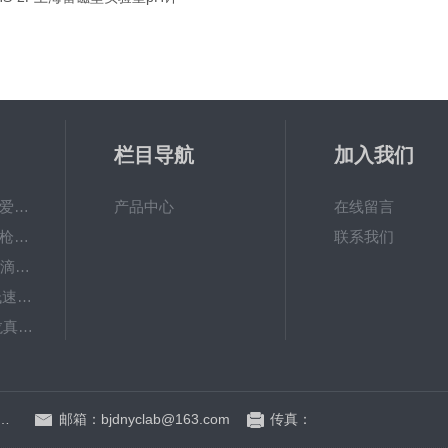
栏目导航
加入我们
PAL-Fish Tank日本爱拓 鱼塘盐度计 数显便携式折光仪
产品中心
在线留言
Research plus移液枪艾本德移液器单道可调量程加样枪
联系我们
大龙dTrite数显电子滴定器高精度数字滴定仪
KDC-12中科中佳低速离心机-（牙科种植专用）
SAFEVAC北京大龙真空吸液器
BT600-2J保定兰格基本型精密蠕动泵
季青杏石口路80号益园文创基地A区A6号楼东侧四层
邮箱：bjdnyclab@163.com
传真：