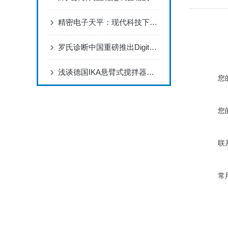
精密电子天平：现代科技下的重要工具
罗氏诊断中国重磅推出Digital LightCycler系统
浅谈德国IKA悬臂式搅拌器在生产工艺中的应用
您
您
联
常