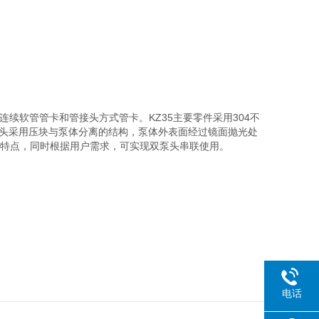
：连续软管管卡和管接头方式管卡。KZ35主要零件采用304不
泵头采用压块与泵体分离的结构，泵体外表面经过镜面抛光处
等特点，同时根据用户需求，可实现双泵头串联使用。
电话