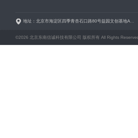
BT600-2J保定兰格
地址：北京市海淀区四季青杏石口路80号益园文创基地A区A6号楼东侧四层
©2026 北京东南信诚科技有限公司 版权所有 All Rights Reserve