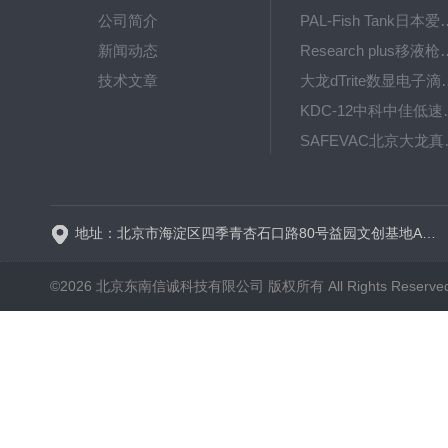
公司简介
PAL-Fish Tank日本爱拓
新闻动态
Research plus移液枪艾
技术文章
大龙dTrite数显电
KDC-12中科
SAFE
BT600-2J保定兰格
地址：北京市海淀区四季青杏石口路80号益园文创基地A区A6号楼东侧四层
©2026 北京东南信诚科技有限公司 版权所有 All Rights Reserve