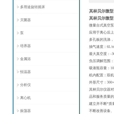
多用途旋转摇床
其林贝尔微型
其林贝尔微型
灭菌器
微量台式真空泵
应用于离心后上
泵
多孔板的洗涤，
培养器
抽气速度：6L/m
最大真空度：-300
金属浴
负压调解范围：0.0
吸液瓶容量：100
恒温器
机内配置：双机
外形尺寸：300×1
分析仪
其林贝尔仪器对
品和服务质量的
离心机
建立并不断*质
振荡器
不断改善设备、