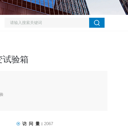
变试验箱
验
访 问 量：
2067