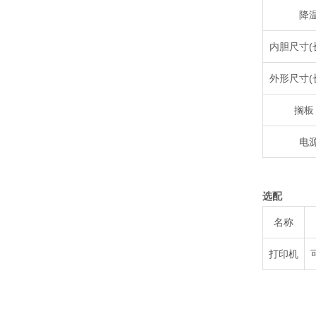
降
内胆尺寸(长
外形尺寸(长
搁板
电
选配
名称
打印机