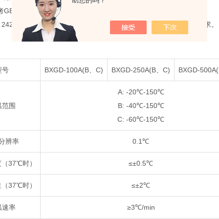
助您的吗？
GB/T 10592-2008《高低温试验箱技术条件》有关标准制造。
/T 2423.1-2423.2 《电工电子产品环境试验》标准中对低温、高温的要求。
型号
BXGD-100A(B、C)
BXGD-250A(B、C)
BXGD-500A
A: -20℃-150℃
温范围
B: -40℃-150℃
C: -60℃-150℃
分辨率
0.1℃
（37℃时）
≤±0.5℃
（37℃时）
≤±2℃
温速率
≥3℃/min