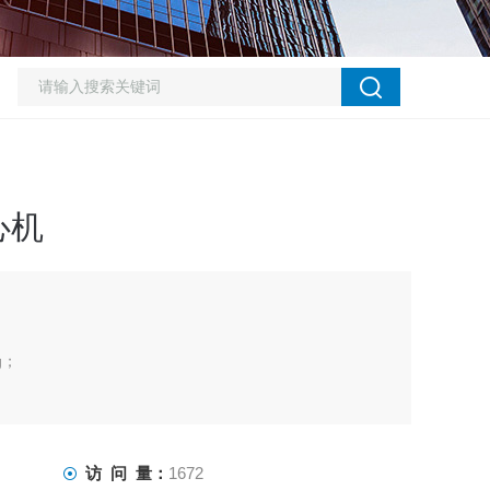
心机
g；
验结果。
访 问 量：
1672