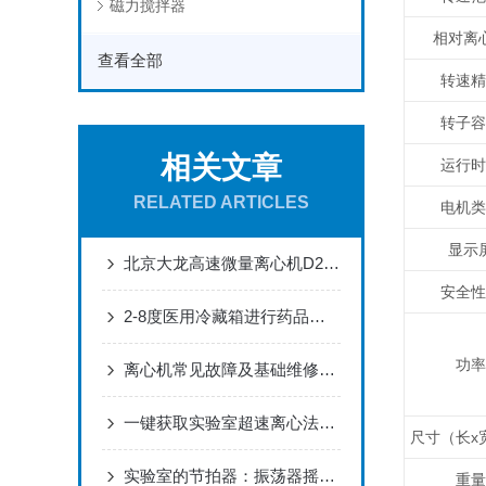
磁力搅拌器
相对离
查看全部
转速精
转子容
相关文章
运行时
RELATED ARTICLES
电机类
显示
北京大龙高速微量离心机D2012plus产品介绍
安全性
2-8度医用冷藏箱进行药品储存的知识要点
功率
离心机常见故障及基础维修方法
一键获取实验室超速离心法宝...?
尺寸（长x
实验室的节拍器：振荡器摇床的应用与维护
重量