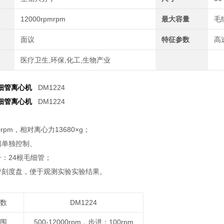
12000rpmrpm
最大容量
毛细
面议
特征参数
高
医疗卫生,环保,化工,生物产业
细管离心机
DM1224
细管离心机
DM1224
00rpm，相对离心力13680×g；
间单独控制、
子：24根毛细管；
细管刻度盘，便于观测实验实验结果。
数
DM1224
围
500-12000rpm，
步进：100rpm