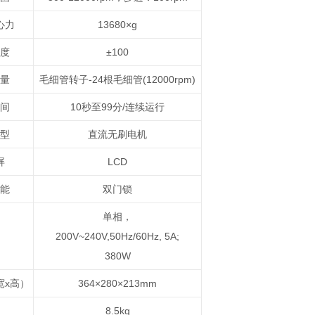
心力
13680×g
度
±100
量
毛细管转子-24根毛细管(12000rpm)
间
10秒至99分/连续运行
型
直流无刷电机
屏
LCD
能
双门锁
单相，
200V~240V,50Hz/60Hz, 5A;
380W
宽x高）
364×280×213mm
8.5kg