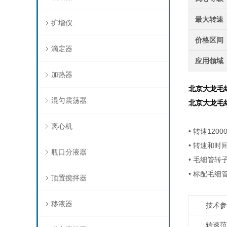
最大转速
扩增仪
价格区间
滴定器
应用领域
加热器
北京大龙毛
混匀震荡器
北京大龙毛
离心机
• 转速120
• 转速和时
瓶口分液器
• 毛细管转
• 标配毛
顶置搅拌器
移液器
技术参
转速范