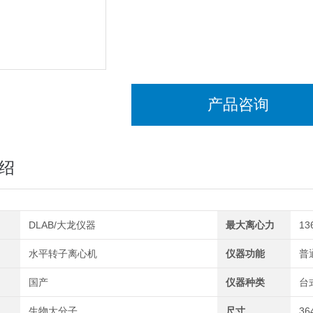
产品咨询
绍
DLAB/大龙仪器
最大离心力
13
水平转子离心机
仪器功能
普
国产
仪器种类
台
生物大分子
尺寸
36