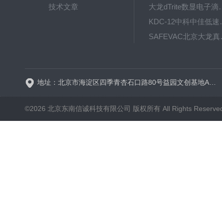
技术文章
大龙dTrite数显电
KDC-12中科
SAFE
BT600-2J保定兰格
地址：北京市海淀区四季青杏石口路80号益园文创基地A区A6号楼东侧四层
©2026 北京东南信诚科技有限公司 版权所有 All Rights Reserve