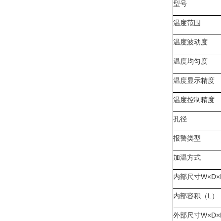
型号
温度范围
温度波动度
温度均匀度
温度显示精度
温度控制精度
孔径
报警类型
加温方式
内部尺寸
W
×
D
×
内部容积（
L
）
外部尺寸
W
×
D
×