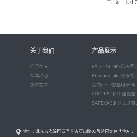
下一篇：
其林贝
关于我们
产品展示
公司简介
PAL-Fish Tank日本爱拓
新闻动态
Research plus移液枪艾
技术文章
大龙dTrite数显电
KDC-12中科
SAFE
BT600-2J保定兰格
地址：北京市海淀区四季青杏石口路80号益园文创基地A区A6号楼东侧四层