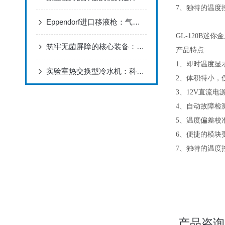
7
、独特的温度
Eppendorf进口移液枪：气垫活塞技术与精准微量移液系统分析
GL-120B
迷你金
筑牢无菌屏障的核心装备：高温压力蒸汽灭菌器的机理与安全管理
产品特点
:
1
、即时温度显
实验室热交换型冷水机：科研与工业的温控守护者
2
、体积特小，
3
、
12V
直流电
4
、自动故障检
5
、温度偏差校
6
、便捷的模块
7
、独特的温度
产品咨询