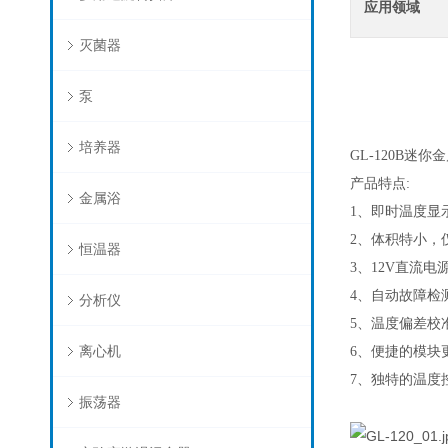
应用领域
灭菌器
泵
培养器
GL-120B
迷你金
产品特点
:
金属浴
1
、即时温度显
2
、体积特小，
恒温器
3
、
12V
直流电
4
、自动故障检
分析仪
5
、温度偏差校
离心机
6
、便捷的模块
7
、独特的温度
振荡器