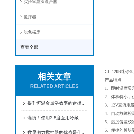
实验室漩涡混合器
搅拌器
脱色摇床
查看全部
GL-120B
迷你金
相关文章
产品特点
:
RELATED ARTICLES
1
、即时温度显
2
、体积特小，
提升恒温金属浴效率的途径有哪些
3
、
12V
直流电
4
、自动故障检
谨慎！使用2-8度医用冷藏箱需要注意这些
5
、温度偏差校
6
、便捷的模块
数显磁力搅拌器的优势是什么？