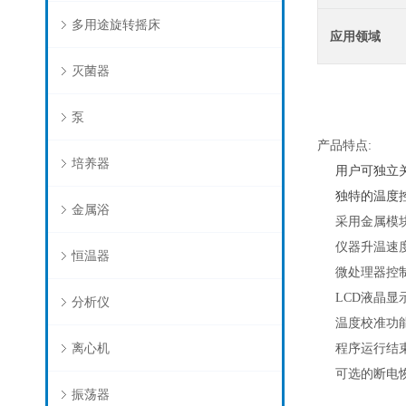
多用途旋转摇床
应用领域
灭菌器
泵
产品特点
:
培养器
用户可独立
独特的温度
金属浴
采用金属模
仪器升温速
恒温器
微处理器控
LCD
液晶显
分析仪
温度校准功
离心机
程序运行结
可选的断电
振荡器