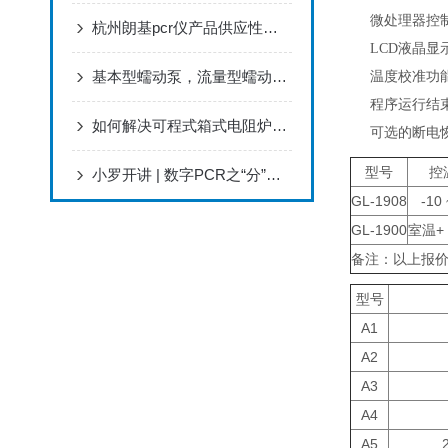
微处理器控
杭州朗基pcr仪产品供应性能特点使用说明
LCD
液晶显
基本型蠕动泵，流量型蠕动泵，分配型蠕动泵的区别
温度校准功
程序运行结
如何解决可程式箱式电阻炉的故障问题
可选的断电
型号
控
小罗开讲 | 数字PCR之“分”而治之纳米微孔对dPCR定量结果的影响
GL-1908
-10
GL-1900
室温+ 
备注：以上报价包
型号
A1
A2
A3
A4
A5