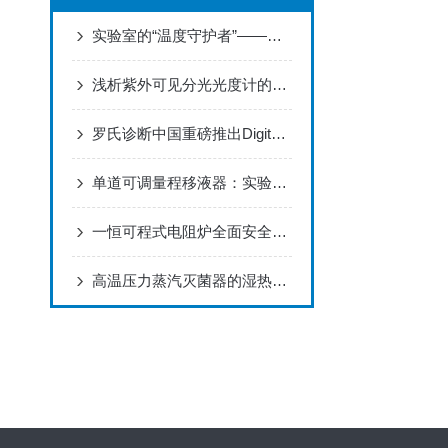
实验室的“温度守护者”——揭秘恒温磁力搅拌器的神奇世界
浅析紫外可见分光光度计的作用与意义所在
罗氏诊断中国重磅推出Digital LightCycler系统
单道可调量程移液器：实验室的精准“画笔”
一恒可程式电阻炉全面安全性能设计
高温压力蒸汽灭菌器的湿热灭菌原理与压力容器安全设计