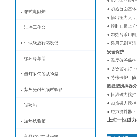
● 铝合金压铸
● 加热台面基
箱式电阻炉
● 输出扭力大
● 控制面板上
洁净工作台
● 加热台采用
中试级旋转蒸发仪
● 采用无刷直
安全保护
循环冷却器
● 温度偏差保护
● 防烫警示灯：
氙灯耐气候试验箱
● 特殊保护：
圆盘型搅拌器分
紫外光耐气候试验箱
● 恒温磁力搅
●
加热磁力搅拌
试验箱
●
磁力搅拌器：
上海一恒磁力
湿热试验箱
药品稳定性试验箱