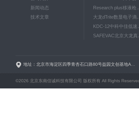
新闻动态
Research plus移液枪艾
技术文章
大龙dTrite数显电
KDC-12中科
SAFE
BT600-2J保定兰格
地址：北京市海淀区四季青杏石口路80号益园文创基地A区A6号楼东侧四层
©2026 北京东南信诚科技有限公司 版权所有 All Rights Reserve