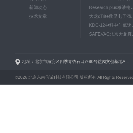
新闻动态
Research plus移液枪艾
技术文章
大龙dTrite数显电
KDC-12中科
SAFE
BT600-2J保定兰格
地址：北京市海淀区四季青杏石口路80号益园文创基地A区A6号楼东侧四层
©2026 北京东南信诚科技有限公司 版权所有 All Rights Reserve