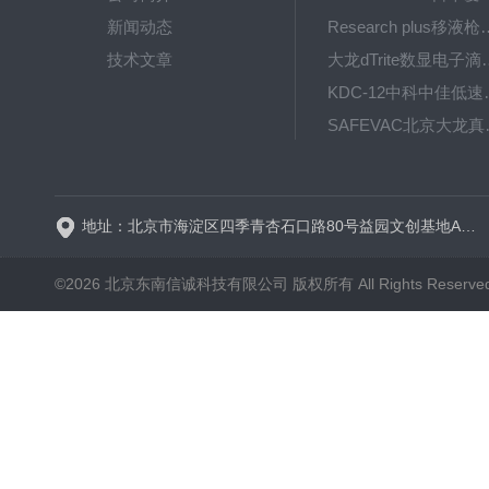
新闻动态
Research plus移液枪艾
技术文章
大龙dTrite数显电
KDC-12中科
SAFE
BT600-2J保定兰格
地址：北京市海淀区四季青杏石口路80号益园文创基地A区A6号楼东侧四层
©2026 北京东南信诚科技有限公司 版权所有 All Rights Reserve