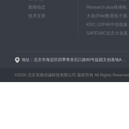
新闻动态
Research plus移液枪艾
技术文章
大龙dTrite数显电
KDC-12中科
SAFE
BT600-2J保定兰格
地址：北京市海淀区四季青杏石口路80号益园文创基地A区A6号楼东侧四层
©2026 北京东南信诚科技有限公司 版权所有 All Rights Reserve