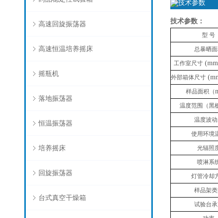
技术参数
技术参数：
高速回旋振荡器
型 号
高速恒温培养摇床
总暴晒面
(mm
工作室尺寸
摇瓶机
(m
外部箱体尺寸
样品面积（
落地振荡器
温度范围（黑
温度波动
恒温振荡器
使用环境
培养摇床
光辐照
喷淋系
回旋振荡器
灯管冷却
样品架类
台式真空干燥箱
试验台承