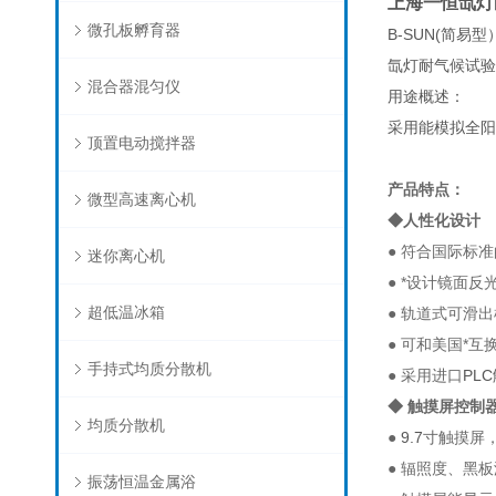
上海一恒氙灯
微孔板孵育器
B-SUN(简易型
氙灯耐气候试验
混合器混匀仪
用途概述：
采用能模拟全阳
顶置电动搅拌器
产品特点：
微型高速离心机
◆人性化设计
● 符合国际标
迷你离心机
● *设计镜面
超低温冰箱
● 轨道式可滑
● 可和美国*
手持式均质分散机
● 采用进口
PLC
◆ 触摸屏控制
均质分散机
●
9.7
寸触摸屏
● 辐照度、黑
振荡恒温金属浴