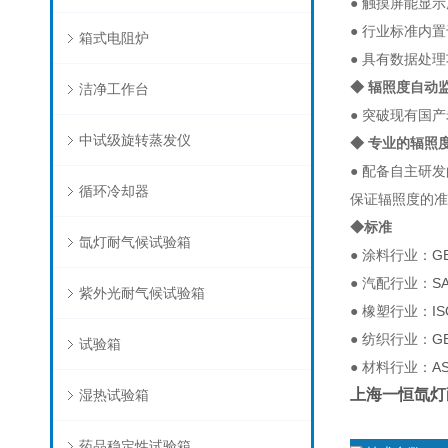
● 触摸屏能显
● 行业标准内
箱式电阻炉
● 具有数据处
◆ 辐照度自
洁净工作台
● 突破现有国
中试级旋转蒸发仪
◆ 专业的辐照
● 配备自主研
循环冷却器
保证辐照度的准
◆标准
氙灯耐气候试验箱
● 涂料行业：
GB
● 汽配行业：
S
紫外光耐气候试验箱
● 橡塑行业：
IS
● 纺织行业：
G
试验箱
● 材料行业：
A
上海一恒氙灯
湿热试验箱
药品稳定性试验箱