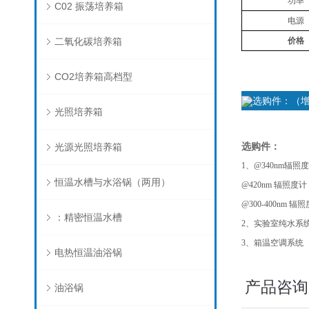
功率
C02 振荡培养箱
电源
二氧化碳培养箱
价格
CO2培养箱高档型
选购件：（增
光照培养箱
选购件：
光源光照培养箱
1、
@340nm
辐照度
恒温水槽与水浴锅（两用）
@420nm
辐照度计
@300-400nm
辐照
：精密恒温水槽
2
、实验室纯水系
3
、箱温空调系统
电热恒温油浴锅
产品咨询
油浴锅