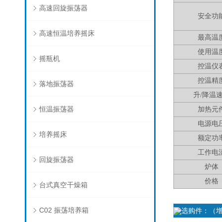
高速回旋振荡器
安全功
高速恒温培养摇床
最高温
使用温
摇瓶机
控温仪
控温精
落地振荡器
升
/
降温
恒温振荡器
加热元
电源电
培养摇床
额定功
工作电
回旋振荡器
炉体
价格
台式真空干燥箱
C02 振荡培养箱
选购件：（增