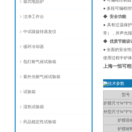
● 可编程控制器，
箱式电阻炉
● 多段可编程
洁净工作台
◆ 安全功能
● 具有过温
中试级旋转蒸发仪
常），并声光报
◆ 优质节能设
循环冷却器
● 全面的安全
使用过程中炉体
氙灯耐气候试验箱
上海一恒可程
紫外光耐气候试验箱
技术参数
试验箱
型号
炉膛尺寸W*P*
湿热试验箱
外型尺寸W*P*
炉膛容
药品稳定性试验箱
炉膛材