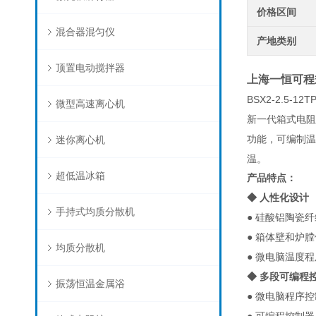
价格区间
混合器混匀仪
产地类别
顶置电动搅拌器
上海一恒可程
BSX2-2.5-12T
微型高速离心机
新一代箱式电阻
功能，可编制温
迷你离心机
温。
超低温冰箱
产品特点：
◆ 人性化设计
手持式均质分散机
● 硅酸铝陶瓷
● 箱体壁和炉
均质分散机
● 微电脑温度
◆ 多段可编程
振荡恒温金属浴
● 微电脑程序