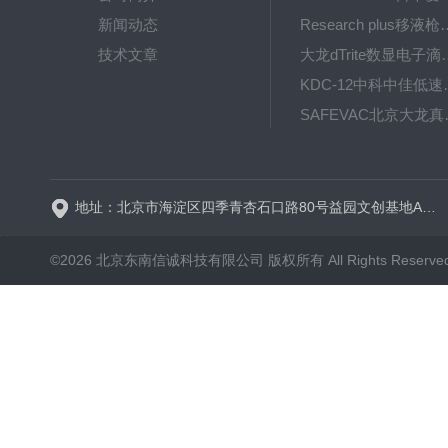
新闻动态
Research plus移液枪艾
技术文章
大龙dTrite数显电
KDC-12中科
SAFE
BT600-2J保定兰格
地址：北京市海淀区四季青杏石口路80号益园文创基地A区A6号楼东侧四层
©2026 北京东南信诚科技有限公司 版权所有 All Rights Reserve