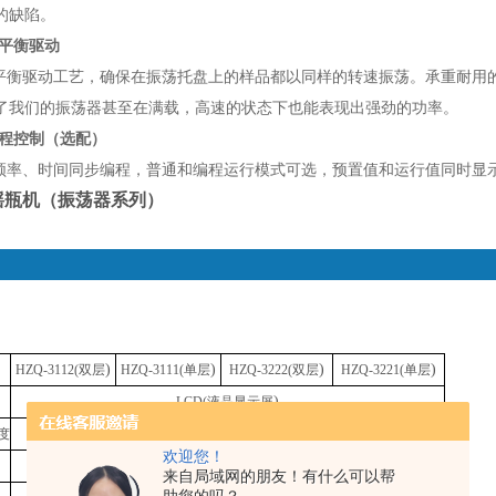
的缺陷。
轴平衡驱动
轴平衡驱动工艺，确保在振荡托盘上的样品都以同样的转速振荡。承重耐用
了我们的振荡器甚至在满载，高速的状态下也能表现出强劲的功率。
编程控制（选配）
荡频率、时间同步编程，普通和编程运行模式可选，预置值和运行值同时显
摇瓶机（振荡器系列）
)
)
)
)
HZQ-3112(
双层
HZQ-3111(
单层
HZQ-3222(
双层
HZQ-3221(
单层
)
LCD(
液晶显示屏
度
40-300 rpm/35mm
欢迎您！
30
35
500ml×60
支
500ml
×
支
1000ml×70
支
1000ml
×
支
来自局域网的朋友！有什么可以帮