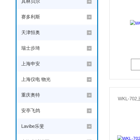
其林贝尔
赛多利斯
天津恒奥
瑞士步琦
上海申安
上海仪电 物光
重庆奥特
WKL-7
安亭飞鸽
Lavibe乐斐