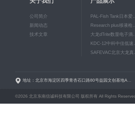
关于我们
产品展示
公司简介
PAL-Fish Tank日本爱拓
新闻动态
Research plus移液枪艾
技术文章
大龙dTrite数显电
KDC-12中科
SAFE
BT600-2J保定兰格
地址：北京市海淀区四季青杏石口路80号益园文创基地A区A6号楼东侧四层
©2026 北京东南信诚科技有限公司 版权所有 All Rights Reserve