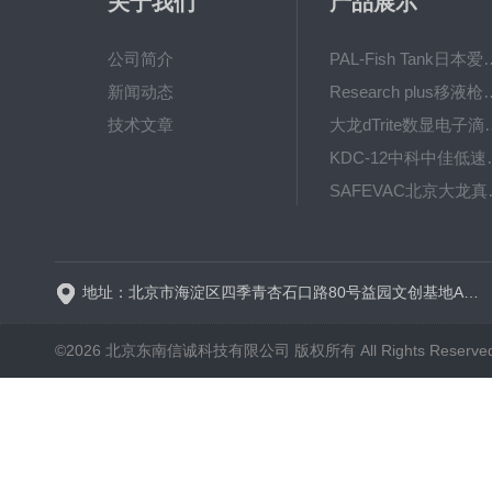
关于我们
产品展示
公司简介
PAL-Fish Tank日本爱拓
新闻动态
Research plus移液枪艾
技术文章
大龙dTrite数显电
KDC-12中科
SAFE
BT600-2J保定兰格
地址：北京市海淀区四季青杏石口路80号益园文创基地A区A6号楼东侧四层
©2026 北京东南信诚科技有限公司 版权所有 All Rights Reserve