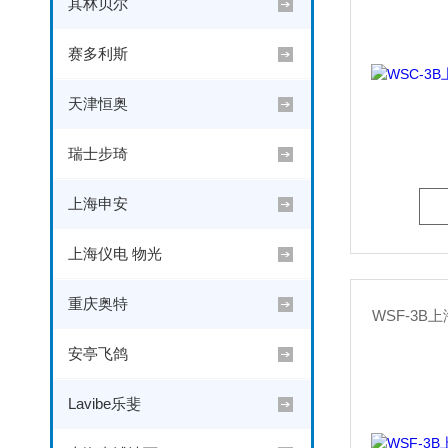
其林贝尔
赛多利斯
天津恒奥
瑞士步琦
上海申安
上海仪电 物光
重庆奥特
WSF-3
安亭飞鸽
Lavibe乐斐